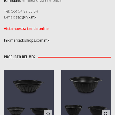
formulario
en línea o vía telefónica:
Tel: (55) 5
4
89 00 54
E-mail:
sac@inix.mx
Visita nuestra tienda online:
Inix.mercadoshops.com.mx
PRODUCTO DEL MES