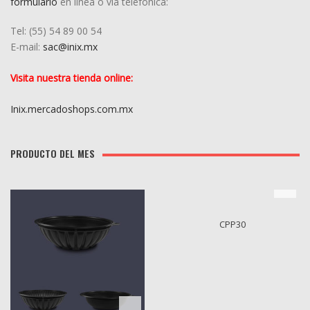
formulario
en línea o vía telefónica:
Tel: (55) 5
4
89 00 54
E-mail:
sac@inix.mx
Visita nuestra tienda online:
Inix.mercadoshops.com.mx
PRODUCTO DEL MES
CPP30