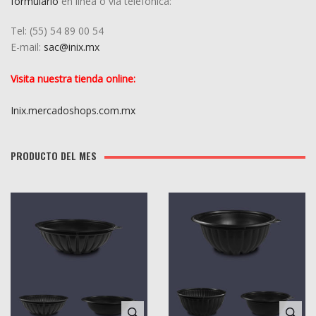
formulario
en línea o vía telefónica:
Tel: (55) 5
4
89 00 54
E-mail:
sac@inix.mx
Visita nuestra tienda online:
Inix.mercadoshops.com.mx
PRODUCTO DEL MES