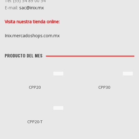
Tel: (55) 5
4
89 00 54
E-mail:
sac@inix.mx
Visita nuestra tienda online:
Inix.mercadoshops.com.mx
PRODUCTO DEL MES
CPP20
CPP30
CPP20-T