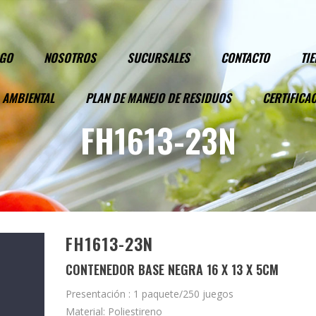
OGO
NOSOTROS
SUCURSALES
CONTACTO
TI
 AMBIENTAL
PLAN DE MANEJO DE RESIDUOS
CERTIFICA
FH1613-23N
FH1613-23N
CONTENEDOR BASE NEGRA 16 X 13 X 5CM
Presentación : 1 paquete/250 juegos
Material: Poliestireno