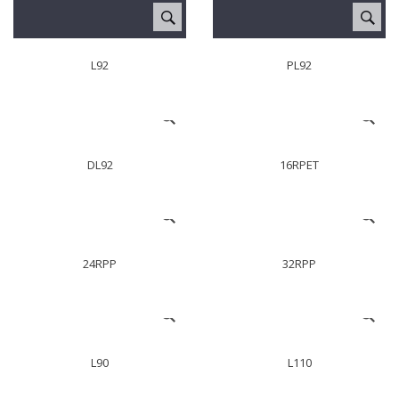
L92
PL92
DL92
16RPET
24RPP
32RPP
L90
L110